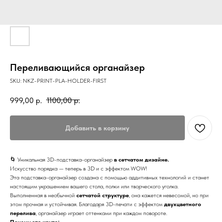
Переливающийся органайзер
SKU:
NKZ-PRINT-PLA-HOLDER-FIRST
999,00
р.
1100,00
р.
Добавить в корзину
🌀 Уникальная 3D-подставка-органайзер
в сетчатом дизайне.
Искусство порядка — теперь в 3D и с эффектом WOW!
Эта подставка-органайзер создана с помощью аддитивных технологий и станет
настоящим украшением вашего стола, полки или творческого уголка.
Выполненная в необычной
сетчатой структуре
, она кажется невесомой, но при
этом прочная и устойчивая. Благодаря 3D-печати с эффектом
двухцветного
перелива
, органайзер играет оттенками при каждом повороте.
Почему это круто: