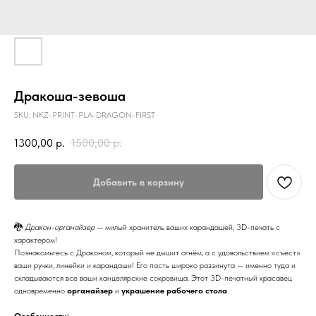
Дракоша-зевоша
SKU:
NKZ-PRINT-PLA-DRAGON-FIRST
1300,00
р.
1500,00
р.
Добавить в корзину
🐉
Дракон-органайзер
— милый хранитель ваших карандашей, 3D-печать с
характером!
Познакомьтесь с Драконом, который не дышит огнём, а с удовольствием «съест»
ваши ручки, линейки и карандаши! Его пасть широко раззинута — именно туда и
складываются все ваши канцелярские сокровища. Этот 3D-печатный красавец
одновременно
органайзер
и
украшение рабочего стола
.
Особенности: